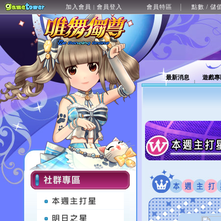
加入會員
會員登入
會員特區
點數 / 儲
|
最新消息
遊戲專