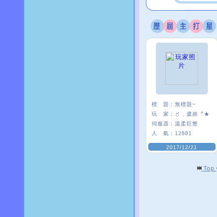
標 題：
無標題~
玩 家：
〥﹑虞姬〞★
伺服器：
溫柔巨蟹
人 氣：
12881
2017/12/21
Top