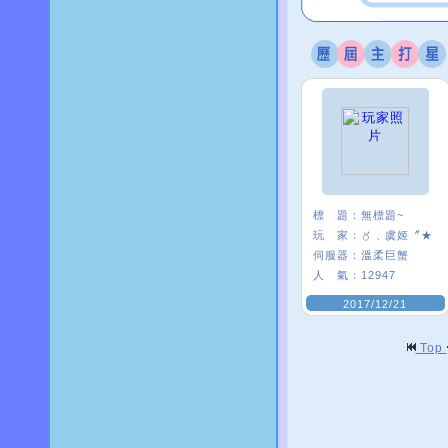
標 題：
無標題~
玩 家：
〥﹑虞姬〞★
伺服器：
溫柔巨蟹
人 氣：
12947
2017/12/21
Top