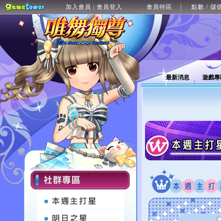
加入會員
會員登入
會員特區
點數 / 儲
|
最新消息
遊戲專