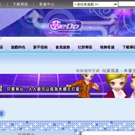
值
下載專區
客服中心
區
遊戲特色
新手指南
會員服務
社群專區
唯舞客服
下載專
‧玩家寫真 - 本週
唯舞獨尊官網