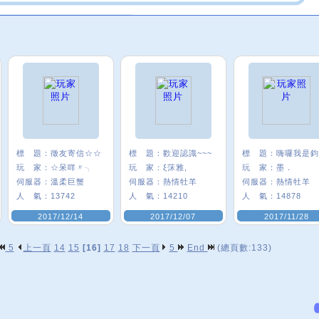
標 題：
徵友寄信☆☆
標 題：
歡迎認識~~~
標 題：
玩 家：
☆呆咩〃╮
玩 家：
ξ莯雅,
玩 家：
墨．
伺服器：
溫柔巨蟹
伺服器：
熱情牡羊
伺服器：
熱情牡羊
人 氣：
13742
人 氣：
14210
人 氣：
14878
2017/12/14
2017/12/07
2017/11/28
5
上一頁
14
15
[16]
17
18
下一頁
5
End
(總頁數:133)