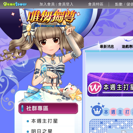
加入會員
會員登入
會員特區
點數 / 儲
|
最新消息
遊戲專