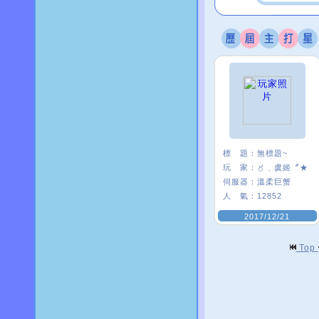
標 題：
無標題~
玩 家：
〥﹑虞姬〞★
伺服器：
溫柔巨蟹
人 氣：
12852
2017/12/21
Top