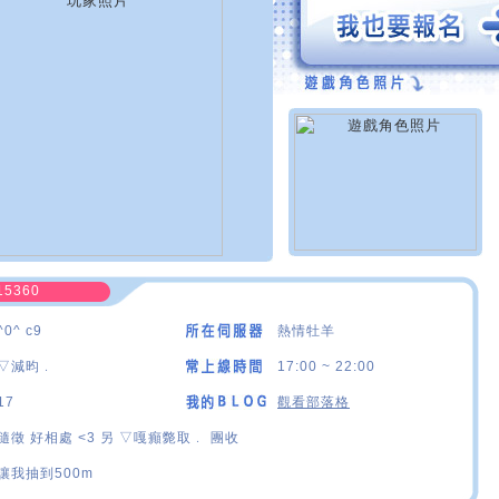
15360
^0^ c9
熱情牡羊
▽減昀﹒
17:00 ~ 22:00
17
觀看部落格
隨徵 好相處 <3 另 ▽嘎癲斃取﹒ 團收
讓我抽到500m