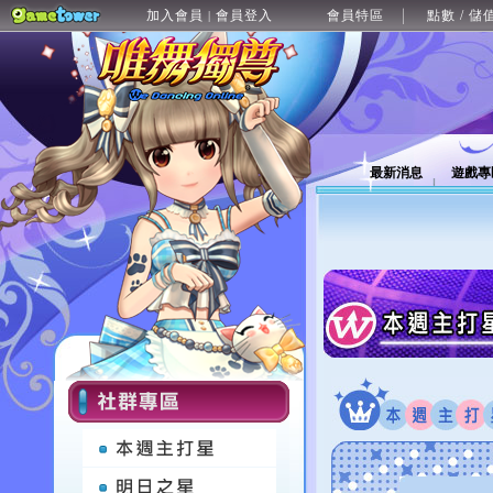
加入會員
會員登入
會員特區
點數 / 儲
|
最新消息
遊戲專