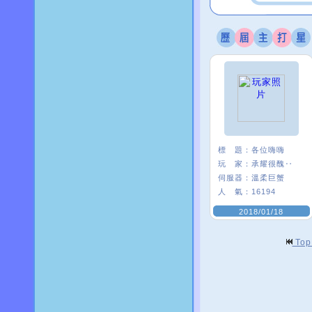
標 題：
各位嗨嗨
玩 家：
承耀很醜‥
伺服器：
溫柔巨蟹
人 氣：
16194
2018/01/18
To