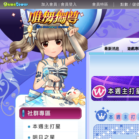
加入會員
會員登入
會員特區
點數 / 儲
|
最新消息
遊戲專