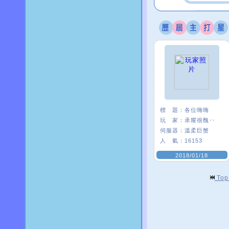
標 題：
各位嗨嗨
玩 家：
承耀很醜‥
伺服器：
溫柔巨蟹
人 氣：
16153
2018/01/18
To