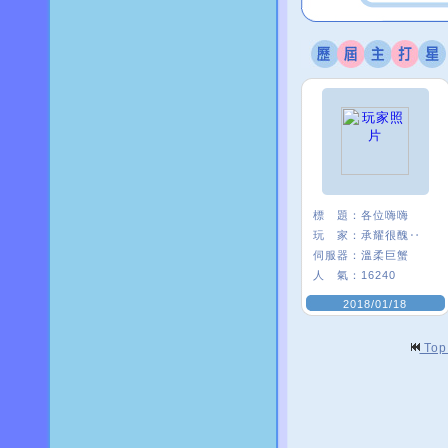
標 題：
各位嗨嗨
玩 家：
承耀很醜‥
伺服器：
溫柔巨蟹
人 氣：
16240
2018/01/18
To