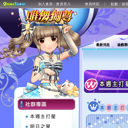
加入會員
會員登入
會員特區
點數 / 儲
|
最新消息
遊戲專