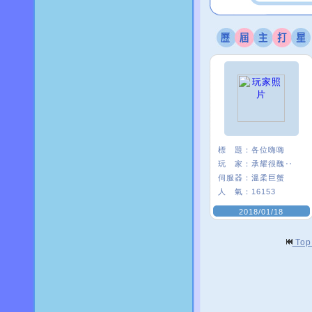
標 題：
各位嗨嗨
玩 家：
承耀很醜‥
伺服器：
溫柔巨蟹
人 氣：
16153
2018/01/18
To