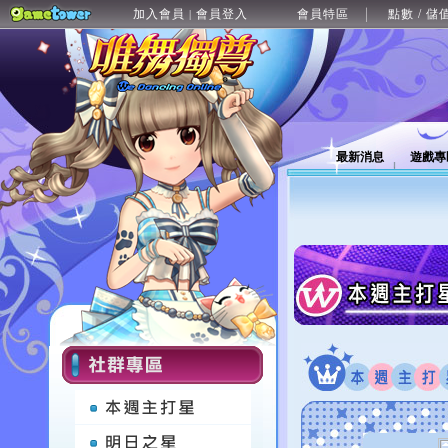
加入會員
會員登入
會員特區
點數 / 儲
|
最新消息
遊戲專