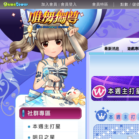
加入會員
會員登入
會員特區
點數 / 儲
|
最新消息
遊戲專