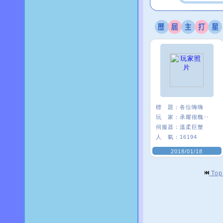
標 題：
各位嗨嗨
玩 家：
承耀很醜‥
伺服器：
溫柔巨蟹
人 氣：
16194
2018/01/18
To