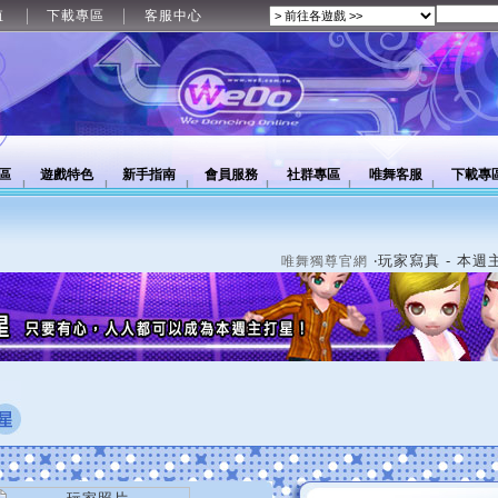
值
下載專區
客服中心
區
遊戲特色
新手指南
會員服務
社群專區
唯舞客服
下載專
‧玩家寫真 - 本週
唯舞獨尊官網