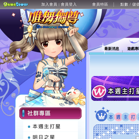
加入會員
會員登入
會員特區
點數 / 儲
|
最新消息
遊戲專