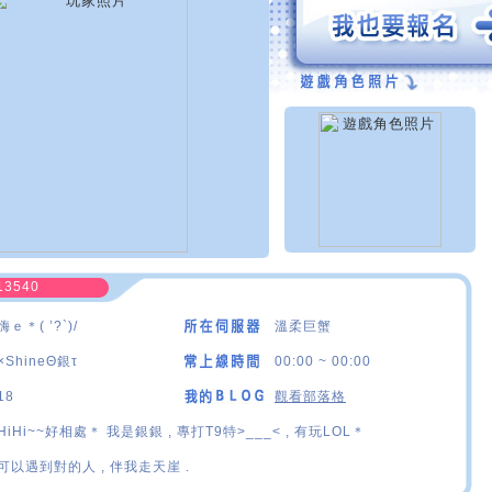
13540
嗨ｅ＊( ’?`)/
溫柔巨蟹
×ShineΘ銀τ
00:00 ~ 00:00
18
觀看部落格
HiHi~~好相處＊ 我是銀銀 , 專打T9特>___< , 有玩LOL＊
可以遇到對的人 , 伴我走天崖 .