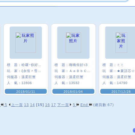
標 題：
哈囉~你好嗎:)
標 題：
嗨嗨你好<3
標 題：
ㄤㄤ
玩 家：
ξ永恆〃雪╮★
玩 家：
ＡａＢｂＣｃ＃
玩 家：
★夏語芯☆
伺服器：
溫柔巨蟹
伺服器：
溫柔巨蟹
伺服器：
溫柔巨蟹
人 氣：
12806
人 氣：
13532
人 氣：
14790
2018/01/11
2018/01/04
2017/12/28
p
5
上一頁
13
14
[15]
16
17
下一頁
5
End
(總頁數:67)