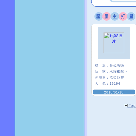
標 題：
各位嗨嗨
玩 家：
承耀很醜‥
伺服器：
溫柔巨蟹
人 氣：
16194
2018/01/18
To