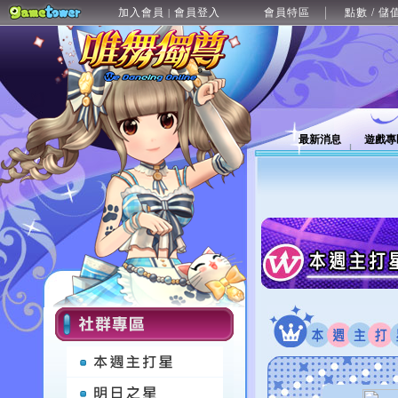
加入會員
會員登入
會員特區
點數 / 儲
|
最新消息
遊戲專