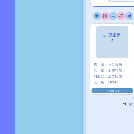
標 題：
各位嗨嗨
玩 家：
承耀很醜‥
伺服器：
溫柔巨蟹
人 氣：
16245
2018/01/18
To