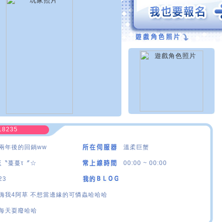
18235
兩年後的回鍋ww
溫柔巨蟹
ξ〝蔓蔓τ〞☆
00:00 ~ 00:00
23
嗨我4阿草 不想當邊緣的可憐蟲哈哈哈
每天耍廢哈哈