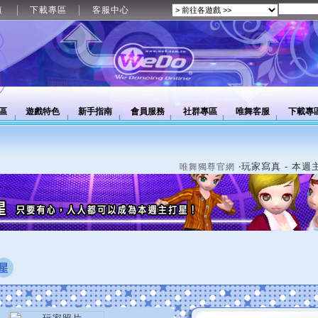
值
下載專區
客服中心
區
遊戲特色
新手指南
會員服務
社群專區
唯舞客服
下載專
‧玩家寫真 - 本週
唯舞獨尊官網