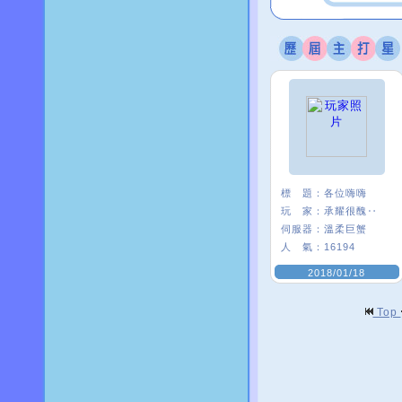
標 題：
各位嗨嗨
玩 家：
承耀很醜‥
伺服器：
溫柔巨蟹
人 氣：
16194
2018/01/18
Top