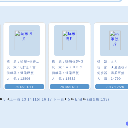
標 題：
哈囉~你好嗎:)
標 題：
嗨嗨你好<3
標 題：
ㄤㄤ
玩 家：
ξ永恆〃雪╮★
玩 家：
ＡａＢｂＣｃ＃
玩 家：
★夏語芯☆
伺服器：
溫柔巨蟹
伺服器：
溫柔巨蟹
伺服器：
溫柔巨蟹
人 氣：
12806
人 氣：
13532
人 氣：
14790
2018/01/11
2018/01/04
2017/12/28
5
上一頁
13
14
[15]
16
17
下一頁
5
End
(總頁數:133)