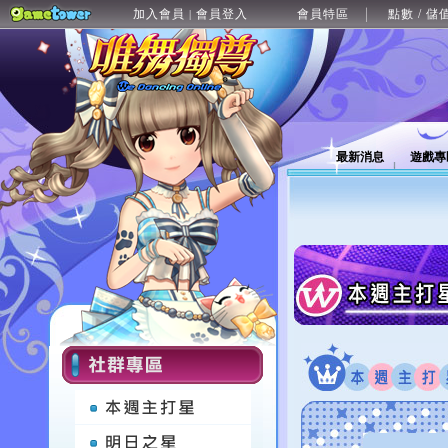
加入會員
會員登入
會員特區
點數 / 儲
|
最新消息
遊戲專