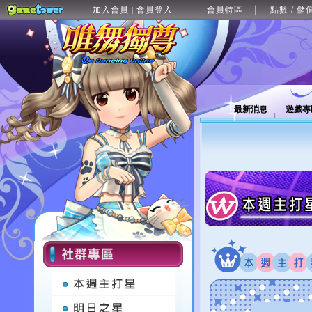
加入會員
會員登入
會員特區
點數 / 儲
|
最新消息
遊戲專