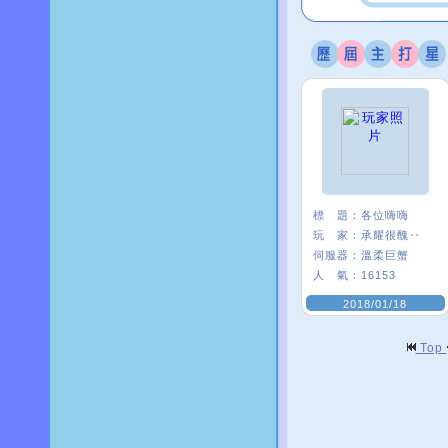
標 題：
各位嗨嗨
玩 家：
承耀很醜‥
伺服器：
溫柔巨蟹
人 氣：
16153
2018/01/18
Top