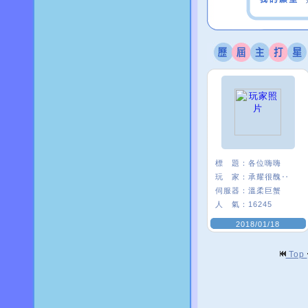
標 題：
各位嗨嗨
玩 家：
承耀很醜‥
伺服器：
溫柔巨蟹
人 氣：
16245
2018/01/18
Top