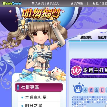
加入會員
會員登入
會員特區
點數 / 儲
|
最新消息
遊戲專