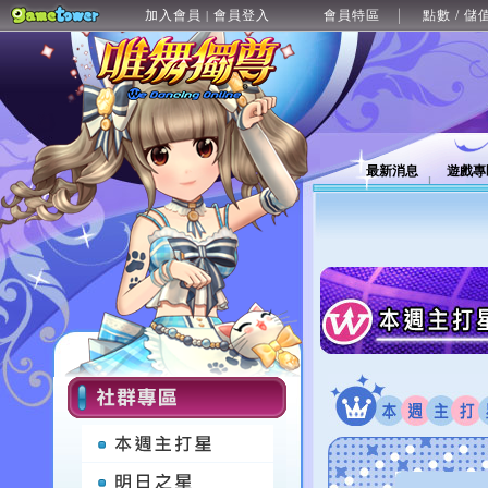
加入會員
會員登入
會員特區
點數 / 儲
|
最新消息
遊戲專