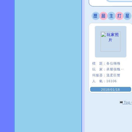
標 題：
各位嗨嗨
玩 家：
承耀很醜‥
伺服器：
溫柔巨蟹
人 氣：
16106
2018/01/18
Top