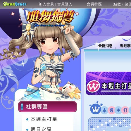
加入會員
會員登入
會員特區
點數 / 儲
|
最新消息
遊戲專