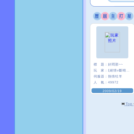
標 題：
好悶那~~
玩 家：
ξ絕情ν斷晴＊
伺服器：
熱情牡羊
人 氣：
49972
2009/02/19
Top