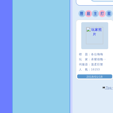
標 題：
各位嗨嗨
玩 家：
承耀很醜‥
伺服器：
溫柔巨蟹
人 氣：
16153
2018/01/18
Top