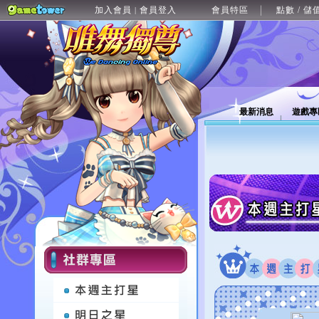
加入會員
會員登入
會員特區
點數 / 儲
|
最新消息
遊戲專