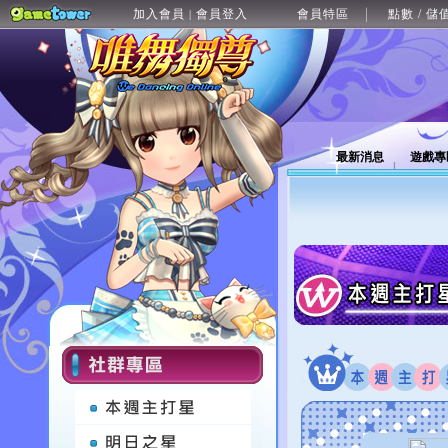
加入會員
會員登入
會員特區
點數 / 儲
|
最新消息
遊戲專