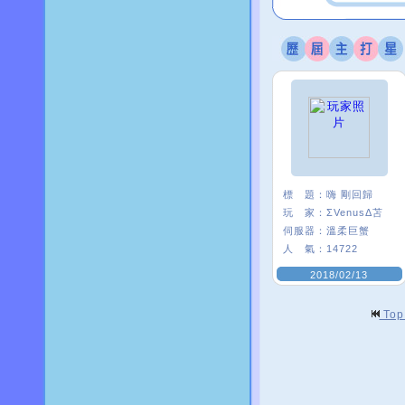
標 題：
嗨 剛回歸
玩 家：
ΣVenusΔ苫
伺服器：
溫柔巨蟹
人 氣：
14722
2018/02/13
To