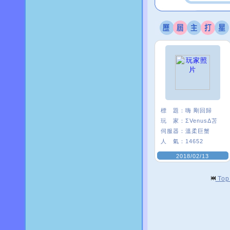
標 題：
嗨 剛回歸
玩 家：
ΣVenusΔ苫
伺服器：
溫柔巨蟹
人 氣：
14652
2018/02/13
To