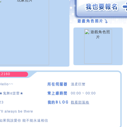
12160
Hello~~
溫柔巨蟹
★鬼舞α栠蕾★
00:00 ~ 00:00
23
觀看部落格
I'll always be there
如果我說愛你 能不能永遠相信