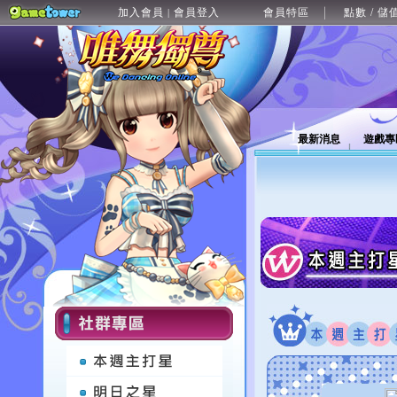
加入會員
會員登入
會員特區
點數 / 儲
|
最新消息
遊戲專