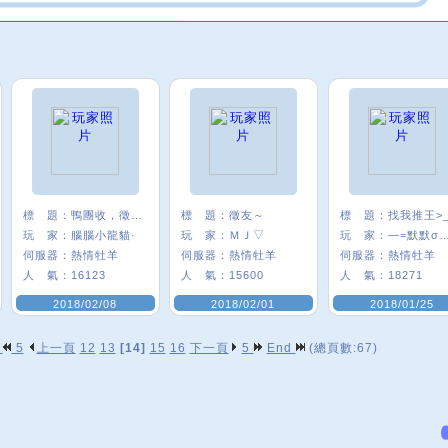
標 題：
鴨團收，徵友～
標 題：
徵友～
標 題：
找我推王>_
玩 家：
腦腦小龍貓·
玩 家：
ＭＪ▽
玩 家：
—=默默σ
伺服器：
熱情牡羊
伺服器：
熱情牡羊
伺服器：
熱情牡羊
人 氣：
16123
人 氣：
15600
人 氣：
18271
2018/02/08
2018/02/01
2018/01/25
p
5
上一頁
12
13
[14]
15
16
下一頁
5
End
(總頁數:67)