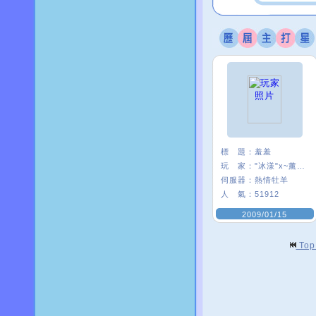
標 題：
羞羞
玩 家：
"冰漾"x~薰咩~
伺服器：
熱情牡羊
人 氣：
51912
2009/01/15
To