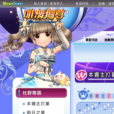
加入會員
會員登入
會員特區
點數 / 儲
|
最新消息
遊戲專