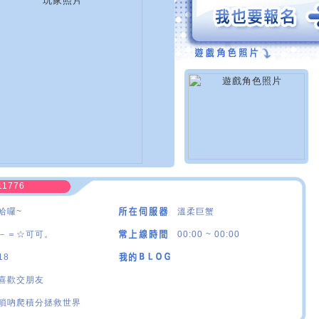
11776
哈囉~
溫柔巨蟹
－＝☆可可。
00:00 ~ 00:00
18
喜歡交朋友
嗩吶爬積分拯救世界