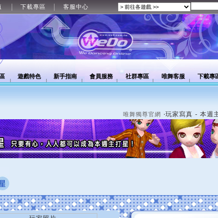
值
下載專區
客服中心
區
遊戲特色
新手指南
會員服務
社群專區
唯舞客服
下載專
‧玩家寫真 - 本週
唯舞獨尊官網