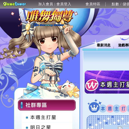
加入會員
會員登入
會員特區
點數 / 儲
|
最新消息
遊戲專