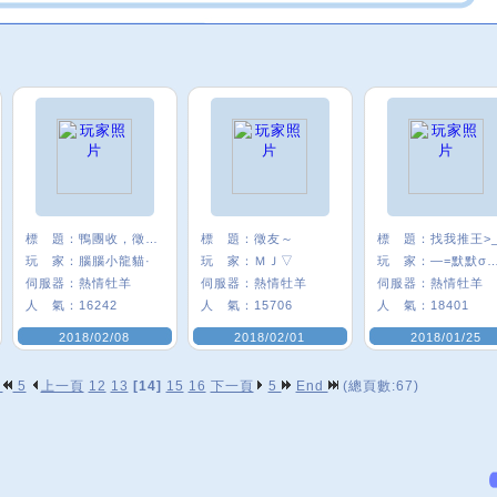
標 題：
鴨團收，徵友～
標 題：
徵友～
標 題：
找我推王>_
玩 家：
腦腦小龍貓·
玩 家：
ＭＪ▽
玩 家：
—=默默σ
伺服器：
熱情牡羊
伺服器：
熱情牡羊
伺服器：
熱情牡羊
人 氣：
16242
人 氣：
15706
人 氣：
18401
2018/02/08
2018/02/01
2018/01/25
p
5
上一頁
12
13
[14]
15
16
下一頁
5
End
(總頁數:67)