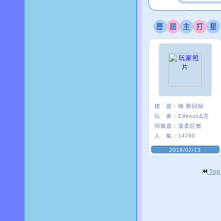
標 題：
嗨 剛回歸
玩 家：
ΣVenusΔ苫
伺服器：
溫柔巨蟹
人 氣：
14760
2018/02/13
To