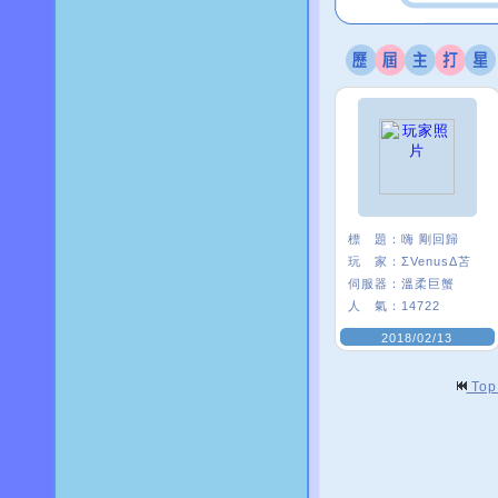
標 題：
嗨 剛回歸
玩 家：
ΣVenusΔ苫
伺服器：
溫柔巨蟹
人 氣：
14722
2018/02/13
To