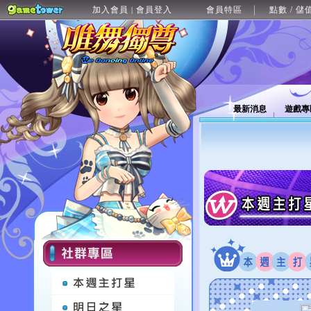
加入會員
會員登入
會員特區
點數 / 儲
|
最新消息
遊戲專