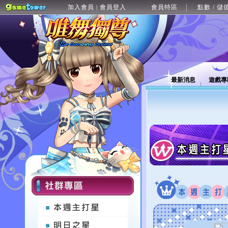
加入會員
會員登入
會員特區
點數 / 儲
|
最新消息
遊戲專