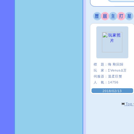
標 題：
嗨 剛回歸
玩 家：
ΣVenusΔ苫
伺服器：
溫柔巨蟹
人 氣：
14756
2018/02/13
Top