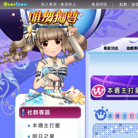
加入會員
會員登入
會員特區
點數 / 儲
|
最新消息
遊戲專