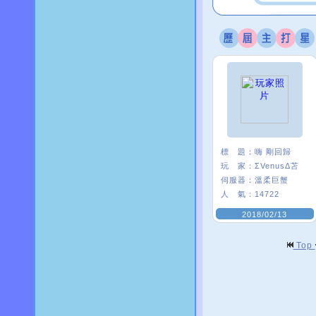
標 題：
嗨 剛回歸
玩 家：
ΣVenusΔ苫
伺服器：
溫柔巨蟹
人 氣：
14722
2018/02/13
Top