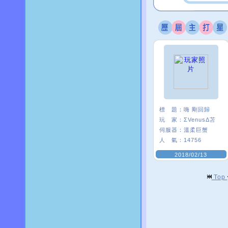
標 題：
嗨 剛回歸
玩 家：
ΣVenusΔ苫
伺服器：
溫柔巨蟹
人 氣：
14756
2018/02/13
Top