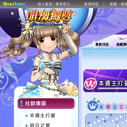
加入會員
會員登入
會員特區
點數 / 儲
|
最新消息
遊戲專