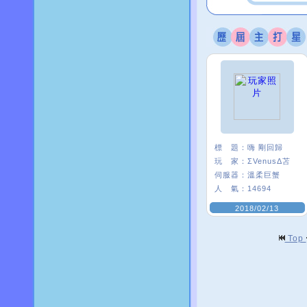
標 題：
嗨 剛回歸
玩 家：
ΣVenusΔ苫
伺服器：
溫柔巨蟹
人 氣：
14694
2018/02/13
Top