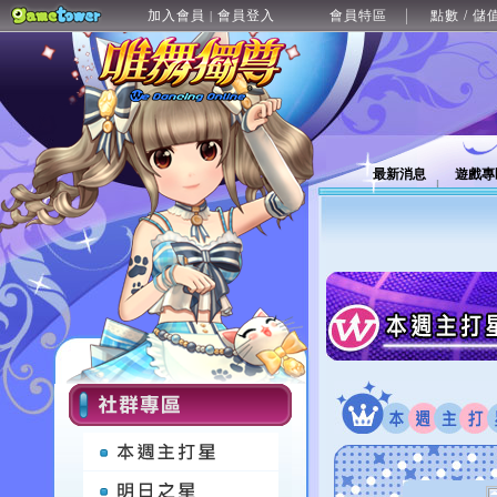
加入會員
會員登入
會員特區
點數 / 儲
|
最新消息
遊戲專