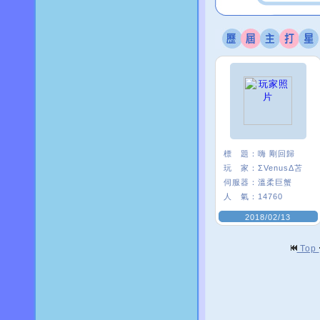
標 題：
嗨 剛回歸
玩 家：
ΣVenusΔ苫
伺服器：
溫柔巨蟹
人 氣：
14760
2018/02/13
Top