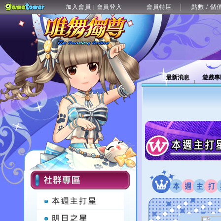
加入會員
會員登入
會員特區
點數 / 儲
|
最新消息
遊戲專