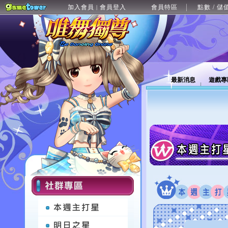
加入會員
會員登入
會員特區
點數 / 儲
|
最新消息
遊戲專