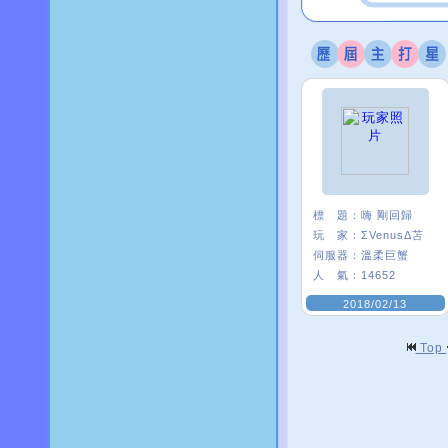
標 題：
嗨 剛回歸
玩 家：
ΣVenusΔ苫
伺服器：
溫柔巨蟹
人 氣：
14652
2018/02/13
Top