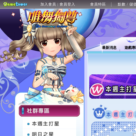
加入會員
會員登入
會員特區
點數 / 儲
|
最新消息
遊戲專