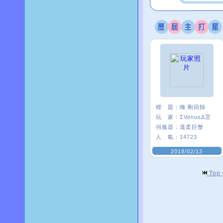
標 題：
嗨 剛回歸
玩 家：
ΣVenusΔ苫
伺服器：
溫柔巨蟹
人 氣：
14723
2018/02/13
Top