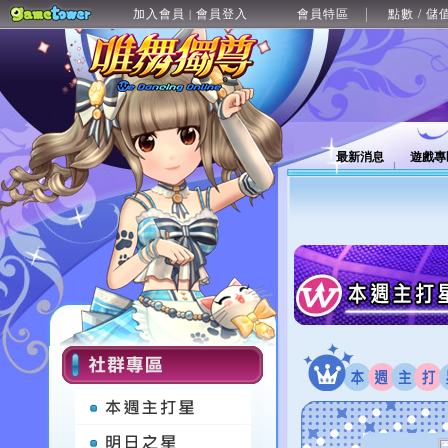
加入會員
會員登入
會員特區
點數 / 儲
|
最新消息
遊戲專