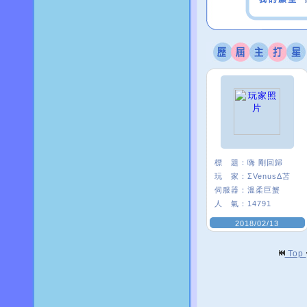
標 題：
嗨 剛回歸
玩 家：
ΣVenusΔ苫
伺服器：
溫柔巨蟹
人 氣：
14791
2018/02/13
Top