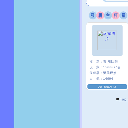
標 題：
嗨 剛回歸
玩 家：
ΣVenusΔ苫
伺服器：
溫柔巨蟹
人 氣：
14694
2018/02/13
Top