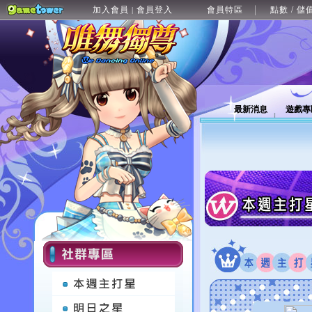
加入會員
會員登入
會員特區
點數 / 儲
|
最新消息
遊戲專