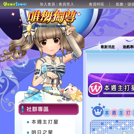
加入會員
會員登入
會員特區
點數 / 儲
|
最新消息
遊戲專