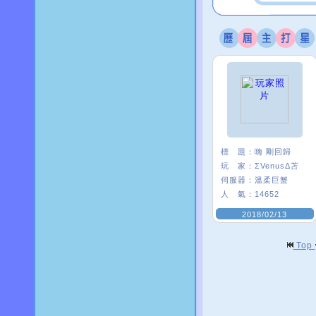
標 題：
嗨 剛回歸
玩 家：
ΣVenusΔ苫
伺服器：
溫柔巨蟹
人 氣：
14652
2018/02/13
Top