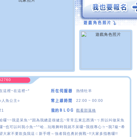
62760
在這裡~在這裡~*
熱情牡羊
○人魚公主○
22:00 ~ 00:00
21
觀看部落格
哈囉~~我是呆魚~*因為我總是很健忘~常常忘東忘西滴~ㄎ所以叫做呆魚
囉~也可以叫我小魚~^^哈...玩唯舞時我就不呆囉~我很專心ㄉ~我7級~希
望大家不要欺負我這ㄍ新手哩～強者我也勇於挑戰~!!大家多指教囉!!