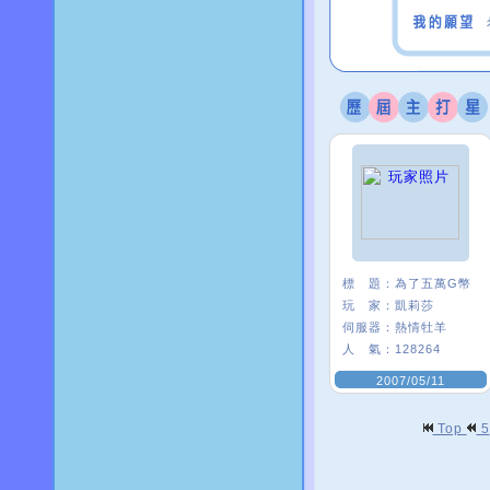
標 題：
為了五萬G幣
玩 家：
凱莉莎
伺服器：
熱情牡羊
人 氣：
128264
2007/05/11
Top
5