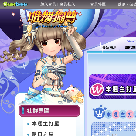
加入會員
會員登入
會員特區
點數 / 儲
|
最新消息
遊戲專