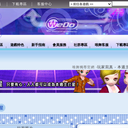
值
下載專區
客服中心
區
遊戲特色
新手指南
會員服務
社群專區
唯舞客服
下載專
‧玩家寫真 - 本週
唯舞獨尊官網