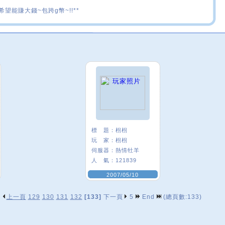
希望能賺大錢~包跨g幣~!!**
標 題：
枴枴
玩 家：
枴枴
伺服器：
熱情牡羊
人 氣：
121839
2007/05/10
上一頁
129
130
131
132
[133]
下一頁
5
End
(總頁數:133)