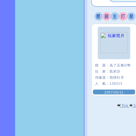
標 題：
為了五萬G幣
玩 家：
凱莉莎
伺服器：
熱情牡羊
人 氣：
128213
2007/05/11
Top
5