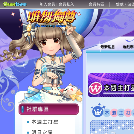
加入會員
會員登入
會員特區
點數 / 儲
|
最新消息
遊戲專