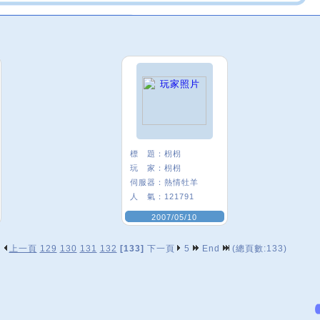
標 題：
枴枴
玩 家：
枴枴
伺服器：
熱情牡羊
人 氣：
121791
2007/05/10
上一頁
129
130
131
132
[133]
下一頁
5
End
(總頁數:133)