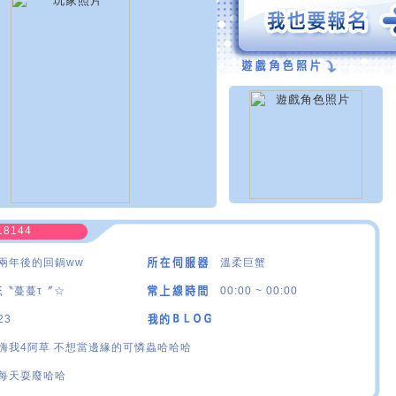
18144
兩年後的回鍋ww
溫柔巨蟹
ξ〝蔓蔓τ〞☆
00:00 ~ 00:00
23
嗨我4阿草 不想當邊緣的可憐蟲哈哈哈
每天耍廢哈哈