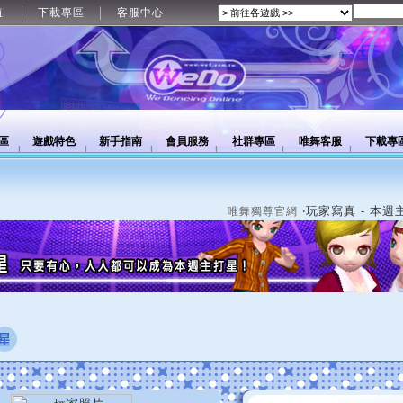
值
下載專區
客服中心
區
遊戲特色
新手指南
會員服務
社群專區
唯舞客服
下載專
‧玩家寫真 - 本週
唯舞獨尊官網