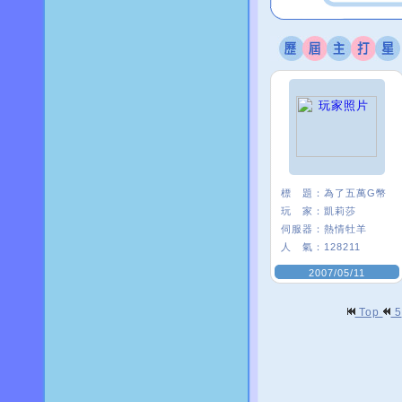
標 題：
為了五萬G幣
玩 家：
凱莉莎
伺服器：
熱情牡羊
人 氣：
128211
2007/05/11
Top
5