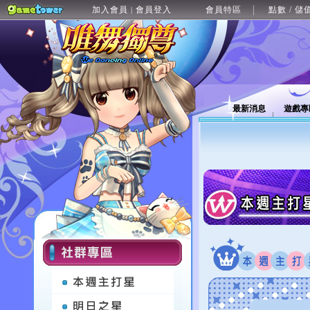
加入會員
會員登入
會員特區
點數 / 儲
|
最新消息
遊戲專