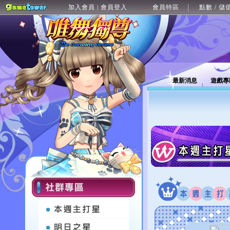
加入會員
會員登入
會員特區
點數 / 儲
|
最新消息
遊戲專