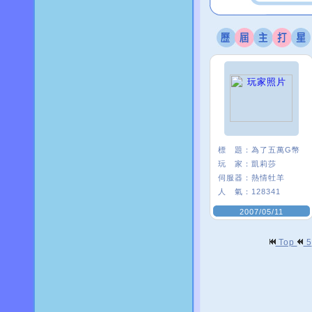
標 題：
為了五萬G幣
玩 家：
凱莉莎
伺服器：
熱情牡羊
人 氣：
128341
2007/05/11
Top
5