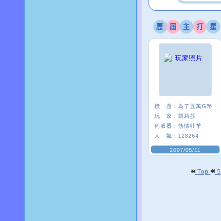
標 題：
為了五萬G幣
玩 家：
凱莉莎
伺服器：
熱情牡羊
人 氣：
128264
2007/05/11
Top
5