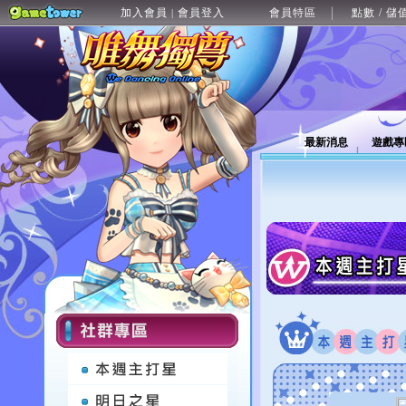
加入會員
會員登入
會員特區
點數 / 儲
|
最新消息
遊戲專