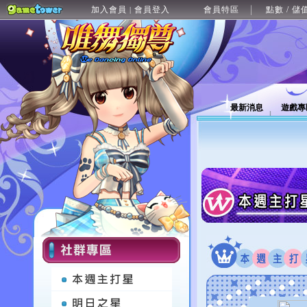
加入會員
會員登入
會員特區
點數 / 儲
|
最新消息
遊戲專