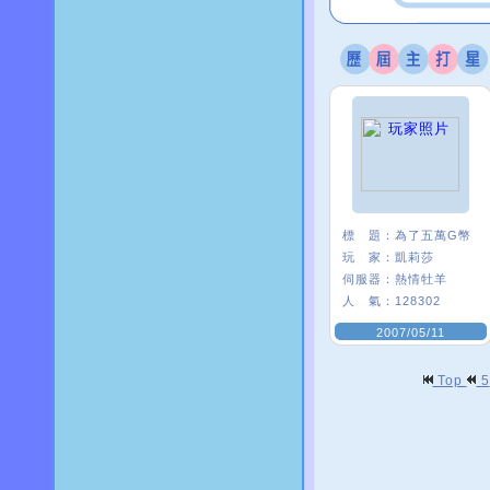
標 題：
為了五萬G幣
玩 家：
凱莉莎
伺服器：
熱情牡羊
人 氣：
128302
2007/05/11
Top
5