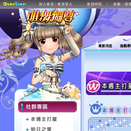
加入會員
會員登入
會員特區
點數 / 儲
|
最新消息
遊戲專