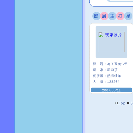
標 題：
為了五萬G幣
玩 家：
凱莉莎
伺服器：
熱情牡羊
人 氣：
128264
2007/05/11
Top
5