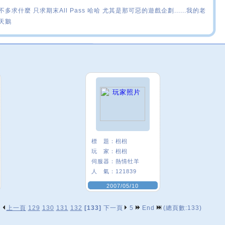
不多求什麼 只求期末All Pass 哈哈 尤其是那可惡的遊戲企劃......我的老
天鵝
標 題：
枴枴
玩 家：
枴枴
伺服器：
熱情牡羊
人 氣：
121839
2007/05/10
上一頁
129
130
131
132
[133]
下一頁
5
End
(總頁數:133)