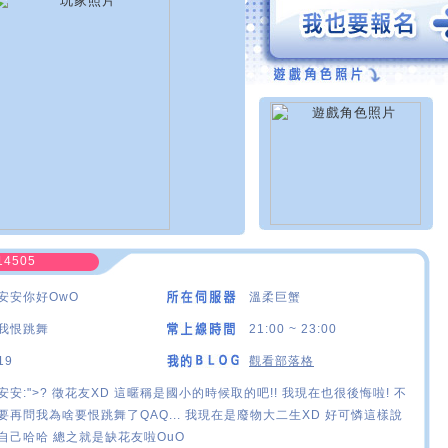
14505
安安你好OwO
溫柔巨蟹
我恨跳舞
21:00 ~ 23:00
19
觀看部落格
安安:">? 徵花友XD 這暱稱是國小的時候取的吧!! 我現在也很後悔啦! 不
要再問我為啥要恨跳舞了QAQ... 我現在是廢物大二生XD 好可憐這樣說
自己哈哈 總之就是缺花友啦OuO