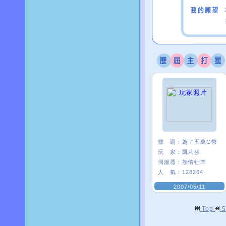
標 題：
為了五萬G幣
玩 家：
凱莉莎
伺服器：
熱情牡羊
人 氣：
128264
2007/05/11
Top
5