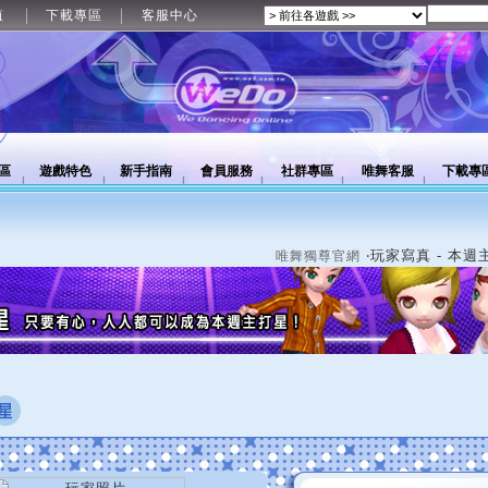
值
下載專區
客服中心
區
遊戲特色
新手指南
會員服務
社群專區
唯舞客服
下載專
‧玩家寫真 - 本週
唯舞獨尊官網