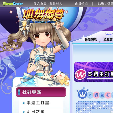
加入會員
會員登入
會員特區
點數 / 儲
|
最新消息
遊戲專