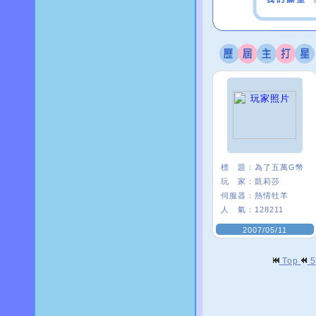
標 題：
為了五萬G幣
玩 家：
凱莉莎
伺服器：
熱情牡羊
人 氣：
128211
2007/05/11
Top
5