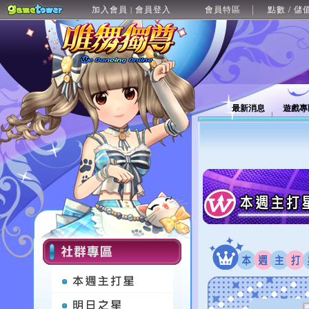
加入會員
會員登入
會員特區
點數 / 儲
|
最新消息
遊戲專