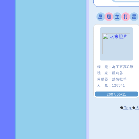
標 題：
為了五萬G幣
玩 家：
凱莉莎
伺服器：
熱情牡羊
人 氣：
128341
2007/05/11
Top
5