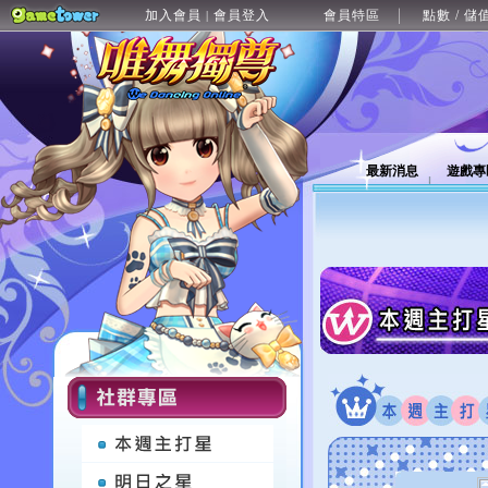
加入會員
會員登入
會員特區
點數 / 儲
|
最新消息
遊戲專