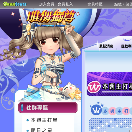
加入會員
會員登入
會員特區
點數 / 儲
|
最新消息
遊戲專