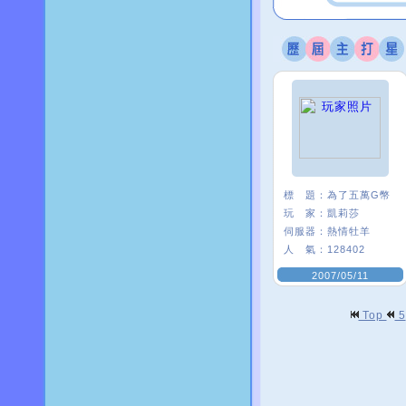
標 題：
為了五萬G幣
玩 家：
凱莉莎
伺服器：
熱情牡羊
人 氣：
128402
2007/05/11
Top
5