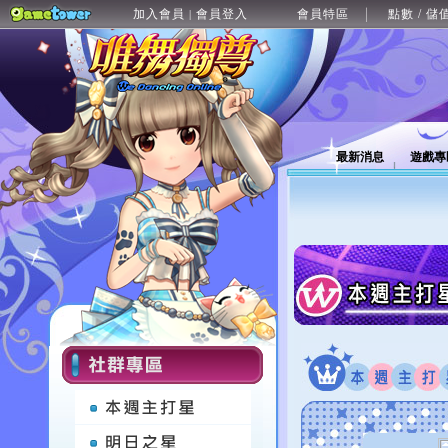
加入會員
會員登入
會員特區
點數 / 儲
|
最新消息
遊戲專