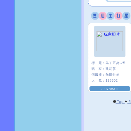
標 題：
為了五萬G幣
玩 家：
凱莉莎
伺服器：
熱情牡羊
人 氣：
128302
2007/05/11
Top
5