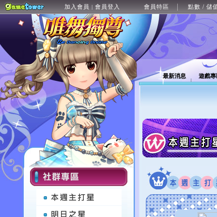
加入會員
會員登入
會員特區
點數 / 儲
|
最新消息
遊戲專