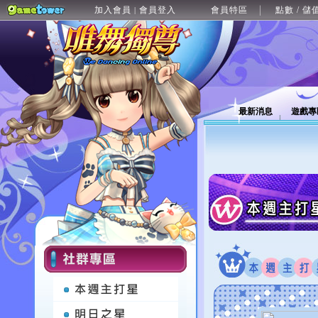
加入會員
會員登入
會員特區
點數 / 儲
|
最新消息
遊戲專