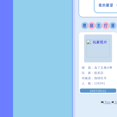
標 題：
為了五萬G幣
玩 家：
凱莉莎
伺服器：
熱情牡羊
人 氣：
128341
2007/05/11
Top
5