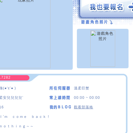
17282
嗨(●‘ε’● )
溫柔巨蟹
柔安兒兒兒兒’
00:00 ~ 00:00
16
觀看部落格
Ｉ’ｍ ｃｏｍｅ ｂａｃｋ！
ｎｏｔｈｉｎｇ～～