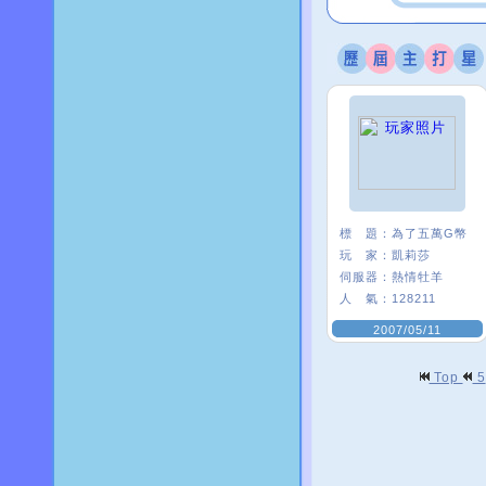
標 題：
為了五萬G幣
玩 家：
凱莉莎
伺服器：
熱情牡羊
人 氣：
128211
2007/05/11
Top
5