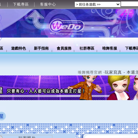
值
下載專區
客服中心
區
遊戲特色
新手指南
會員服務
社群專區
唯舞客服
下載專
‧玩家寫真 - 本週
唯舞獨尊官網