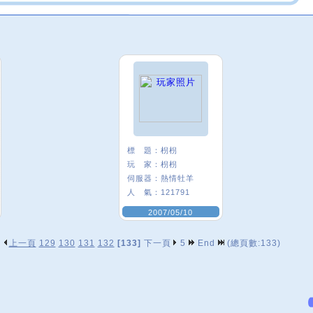
標 題：
枴枴
玩 家：
枴枴
伺服器：
熱情牡羊
人 氣：
121791
2007/05/10
上一頁
129
130
131
132
[133]
下一頁
5
End
(總頁數:133)