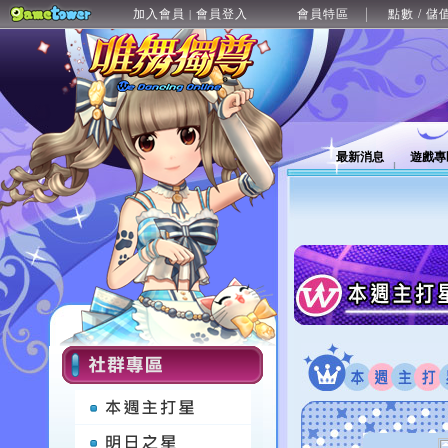
加入會員
會員登入
會員特區
點數 / 儲
|
最新消息
遊戲專