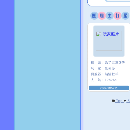
標 題：
為了五萬G幣
玩 家：
凱莉莎
伺服器：
熱情牡羊
人 氣：
128264
2007/05/11
Top
5