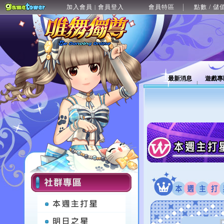
加入會員
會員登入
會員特區
點數 / 儲
|
最新消息
遊戲專