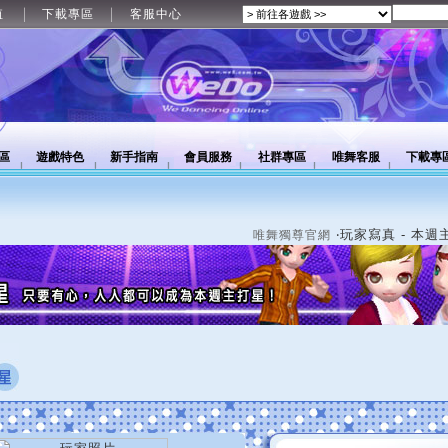
值
下載專區
客服中心
區
遊戲特色
新手指南
會員服務
社群專區
唯舞客服
下載專
‧玩家寫真 - 本週
唯舞獨尊官網