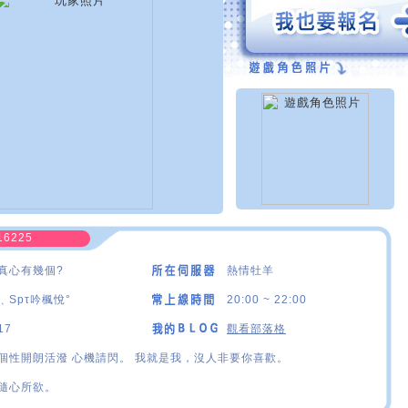
16225
真心有幾個?
熱情牡羊
﹑Spτ吟楓悅°
20:00 ~ 22:00
17
觀看部落格
個性開朗活潑 心機請閃。 我就是我，沒人非要你喜歡。
隨心所欲。