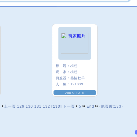
標 題：
枴枴
玩 家：
枴枴
伺服器：
熱情牡羊
人 氣：
121839
2007/05/10
上一頁
129
130
131
132
[133]
下一頁
5
End
(總頁數:133)