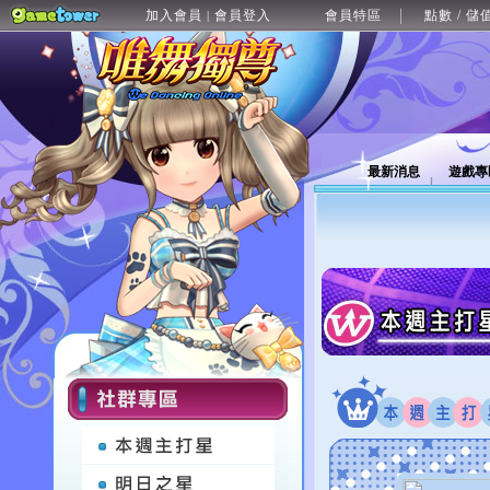
加入會員
會員登入
會員特區
點數 / 儲
|
最新消息
遊戲專