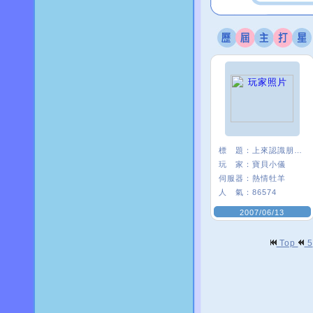
標 題：
上來認識朋友練舞的
玩 家：
寶貝小儀
伺服器：
熱情牡羊
人 氣：
86574
2007/06/13
Top
5