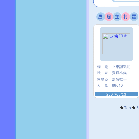
標 題：
上來認識朋友練舞的
玩 家：
寶貝小儀
伺服器：
熱情牡羊
人 氣：
86640
2007/06/13
Top
5