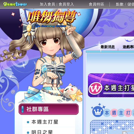
加入會員
會員登入
會員特區
點數 / 儲
|
最新消息
遊戲專