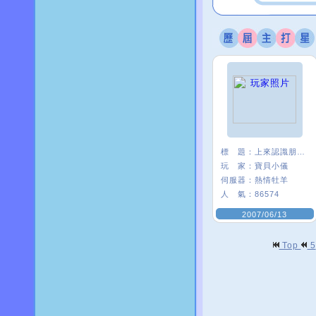
標 題：
上來認識朋友練舞的
玩 家：
寶貝小儀
伺服器：
熱情牡羊
人 氣：
86574
2007/06/13
Top
5