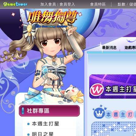
加入會員
會員登入
會員特區
點數 / 儲
|
最新消息
遊戲專